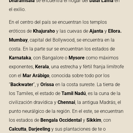
Dharamsala
se encuentra el hogar del
Dalai Lama
en
el exilio.
En el centro del país se encuentran los templos
eróticos de
Khajuraho
y las cuevas de
Ajanta
y
Ellora.
Mumbay
, capital del Bollywood, se encuentra en la
costa. En la parte sur se encuentran los estados de
Karnataka
, con Bangalore o
Mysore
como máximos
exponentes,
Kerala
, una estrecha y fértil franja limítrofe
con el
Mar Arábigo
, conocida sobre todo por los
“
Backwater
”, y
Orissa
en la costa sureste. La tierra de
los Tamiles, el estado de
Tamil Nadú
, es la cuna de la
civilización dravídica y
Chennai
, la antigua Madrás, el
punto neurálgico de la región. En el este, se encuentran
los estados de
Bengala Occidental
y
Sikkim
, con
Calcutta
,
Darjeeling
y sus plantaciones de te o