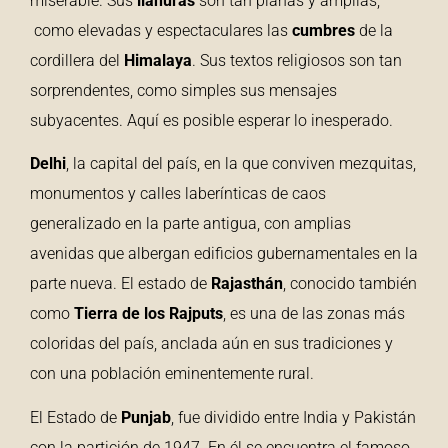
miserable. Sus
llanuras
son tan planas y amplias,
como elevadas y espectaculares las
cumbres
de la
cordillera del
Himalaya
. Sus textos religiosos son tan
sorprendentes, como simples sus mensajes
subyacentes. Aquí es posible esperar lo inesperado.
Delhi
, la capital del país, en la que conviven mezquitas,
monumentos y calles laberínticas de caos
generalizado en la parte antigua, con amplias
avenidas que albergan edificios gubernamentales en la
parte nueva. El estado de
Rajasthán
, conocido también
como
Tierra de los Rajputs
, es una de las zonas más
coloridas del país, anclada aún en sus tradiciones y
con una población eminentemente rural.
El Estado de
Punjab
, fue dividido entre India y Pakistán
con la partición de 1947. En él se encuentra el famoso