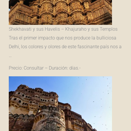
Shekhavati y sus Havelis – Khajuraho y sus Templos
Tras el primer impacto que nos produce la bulliciosa
Delhi, los colores y olores de este fascinante país nos a
…
Precio: Consultar – Duración: días.-