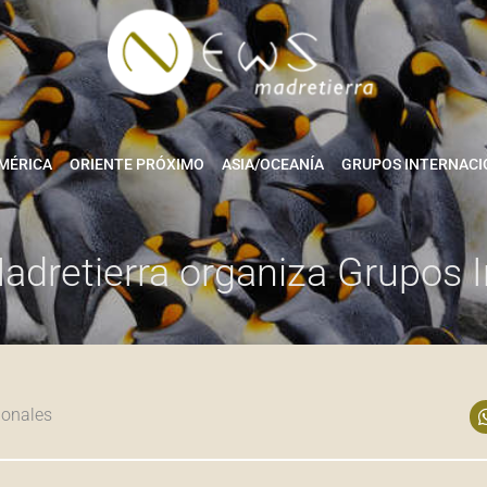
MÉRICA
ORIENTE PRÓXIMO
ASIA/OCEANÍA
GRUPOS INTERNACI
adretierra organiza Grupos I
ionales