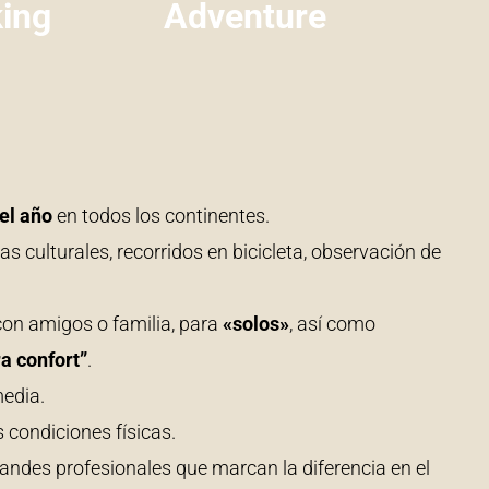
ing​
Adventure​
 el año
en todos los continentes.
tas culturales, recorridos en bicicleta, observación de
con amigos o familia, para
«solos»
, así como
ra confort”
.
edia.
 condiciones físicas.
randes profesionales que marcan la diferencia en el