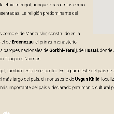
a la etnia mongol, aunque otras etnias como
resentadas. La religión predominante del
 como el de Manzushir, construido en la
 el de
Erdenezuu
, el primer monasterio
os parques nacionales de
Gorkhi-Terelj
, de
Hustai
, donde 
hiin Tsagan o Naiman.
gol, también está en el centro. En la parte este del país se
, el más largo del país, el monasterio de
Uvgun
Khiid
, loca
 más importante del país y declarado patrimonio cultural 