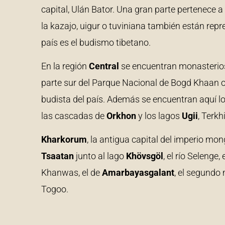
capital, Ulán Bator. Una gran parte pertenece 
la kazajo, uigur o tuviniana también están rep
país es el budismo tibetano.
En la región
Central
se encuentran monasterios
parte sur del Parque Nacional de Bogd Khaan o
budista del país. Además se encuentran aquí l
las cascadas de
Orkhon
y los lagos
Ugii
, Terk
Kharkorum
, la antigua capital del imperio mon
Tsaatan
junto al lago
Khövsgöl
, el río Selenge
Khanwas, el de
Amarbayasgalant
, el segundo
Togoo.