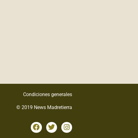
Condiciones generales
© 2019 News Madretierra
F
T
I
a
w
n