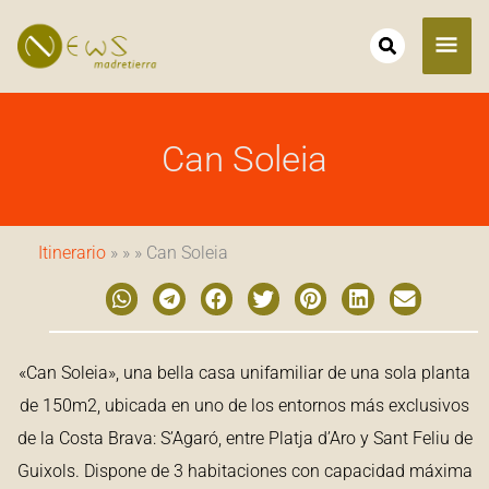
Ir
ME
al
contenido
PRI
Can Soleia
Itinerario
» » » Can Soleia
«Can Soleia», una bella casa unifamiliar de una sola planta
de 150m2, ubicada en uno de los entornos más exclusivos
de la Costa Brava: S’Agaró, entre Platja d’Aro y Sant Feliu de
Guixols. Dispone de 3 habitaciones con capacidad máxima