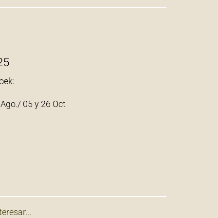
25
oek:
 Ago./ 05 y 26 Oct
eresar...