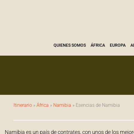
Ir
al
contenido
QUIENES SOMOS
ÁFRICA
EUROPA
A
Itinerario
»
África
»
Namibia
» Esencias de Namibia
Namibia es un país de contrates, con unos de los mejores