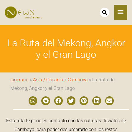
Ir
ME
al
contenido
PRI
La Ruta del Mekong, Angkor
y el Gran Lago
Itinerario
»
Asia / Oceanía
»
Camboya
» La Ruta del
Mekong, Angkor y el Gran Lago
Esta ruta te pone en contacto con las culturas fluviales de
Camboya, para poder deslumbrarte con los restos