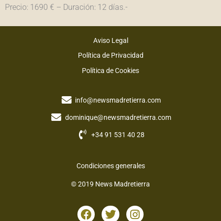
Precio: 1690 € – Duración: 12 días.-
Aviso Legal
Política de Privacidad
Política de Cookies
info@newsmadretierra.com
dominique@newsmadretierra.com
+34 91 531 40 28
Condiciones generales
© 2019 News Madretierra
F
T
I