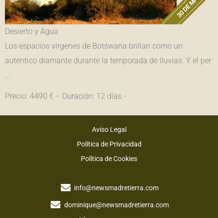
30 DE MARZO
Desierto y Agua
Los espacios vírgenes de Botswana brillan como un
auténtico diamante durante la temporada de lluvias. Y el per
…
Precio: 4490 € – Duración: 12 días.-
Aviso Legal
Política de Privacidad
Política de Cookies
info@newsmadretierra.com
dominique@newsmadretierra.com