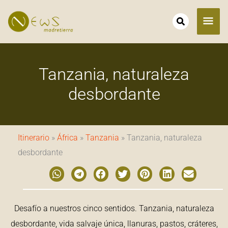
Ir
ME
al
contenido
PRI
Tanzania, naturaleza
desbordante
Itinerario
»
África
»
Tanzania
» Tanzania, naturaleza
desbordante
Desafío a nuestros cinco sentidos. Tanzania, naturaleza
desbordante, vida salvaje única, llanuras, pastos, cráteres,