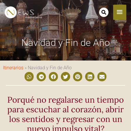
Ir
ME
al
contenido
PRI
Navidad y Fin de Año
Itinerarios
»
Navidad y Fin de Año
Porqué no regalarse un tiempo
para escuchar al corazón, abrir
los sentidos y regresar con un
nuevo impulso vital?