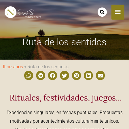
Ir
ME
al
contenido
PRI
Ruta de los sentidos
Itinerarios
»
Ruta de los sentidos
Rituales, festividades, juegos...
Experiencias singulares, en fechas puntuales. Propuestas
motivadas por acontecimientos culturalmente únicos.