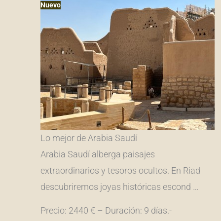
Nuevo
Lo mejor de Arabia Saudí
Arabia Saudí alberga paisajes
extraordinarios y tesoros ocultos. En Riad
descubriremos joyas históricas escond …
Precio: 2440 € – Duración: 9 días.-