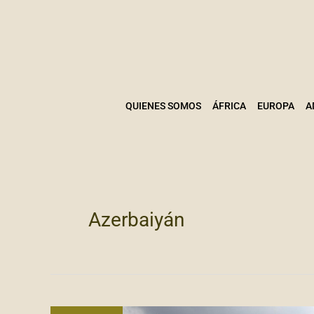
Ir
al
contenido
QUIENES SOMOS
ÁFRICA
EUROPA
A
Azerbaiyán