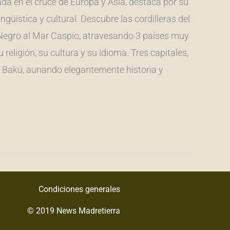
da en el cruce de Europa y Asia, destaca por su
lingüística y cultural. Descubre las cordilleras del
 Negro al Mar Caspio, atravesando 3 países muy
u religión, su cultura y su idioma. Tres capitales,
 y Bakú, aunando elegantemente historia y
Condiciones generales
© 2019 News Madretierra