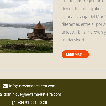
El Cáucaso, región ubica
diversidad paisajística, 
Cáucaso, viaja del Mar
diferentes entre sí, por s
únicas, Tbilisi, Yerevan
modernidad.
LEER MÁS »
info@newsmadretierra.com
dominique@newsmadretierra.com
+34 91 531 40 28