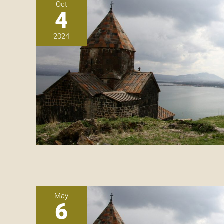
Oct
4
2024
May
6