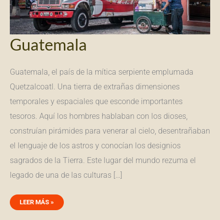
Guatemala
Guatemala, el país de la mítica serpiente emplumada
Quetzalcoatl. Una tierra de extrañas dimensiones
temporales y espaciales que esconde importantes
tesoros. Aquí los hombres hablaban con los dioses,
construían pirámides para venerar al cielo, desentrañaban
el lenguaje de los astros y conocían los designios
sagrados de la Tierra. Este lugar del mundo rezuma el
legado de una de las culturas […]
LEER MÁS »