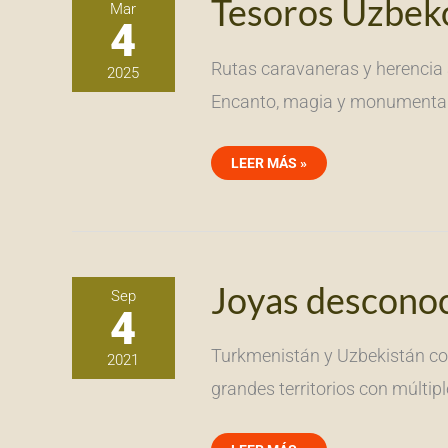
Tesoros Uzbek
Mar
UZBEKOS
4
&
EXTENSIONES
Rutas caravaneras y herencia a
2025
Encanto, magia y monumentalidad
LEER MÁS »
JOYAS
Joyas desconoc
Sep
DESCONOCIDAS.
4
UZBEKISTÁN
&
TURKMENISTÁN
Turkmenistán y Uzbekistán com
2021
grandes territorios con múltip