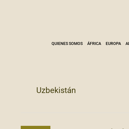
Ir
al
contenido
QUIENES SOMOS
ÁFRICA
EUROPA
A
Uzbekistán
TESOROS