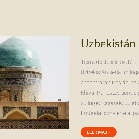
UZBEKISTÁN
Uzbekistán
Tierra de desiertos, fér
Uzbekistán sería un luga
encontraran tres de las
Khiva. Por estas tierras
su largo recorrido desd
timúrida convierte al pa
LEER MÁS »