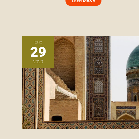
LEER MÁS »
Ene
29
2020