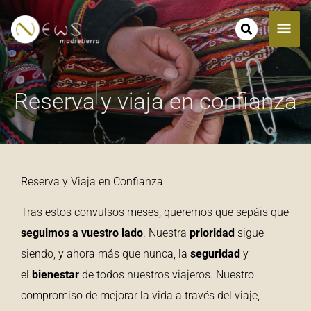
Ir
ME
al
contenido
PRI
Reserva y viaja en confianza
Reserva y Viaja en Confianza
Tras estos convulsos meses, queremos que sepáis que
seguimos a vuestro lado
. Nuestra
prioridad
sigue
siendo, y ahora más que nunca, la
seguridad
y
el
bienestar
de todos nuestros viajeros. Nuestro
compromiso de mejorar la vida a través del viaje,