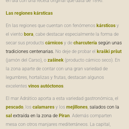
en día con una receta original que data de 1896.
Las regiones kársticas
En las regiones que cuentan con fenómenos
kársticos
y
el viento
bora
, cabe destacar especialmente la forma de
secar sus products
cárnicos
y de
charcutería
según unas
tradiciones centenarias.
No deje de probar el
kraški pršut
(jamón del Carso), o
zašinek
(producto cárnico seco). En
la zona aparte de contar con una gran variedad de
legumbres, hortalizas y frutas, destacan algunos
excelentes
vinos autóctonos
.
El mar Adrático aporta a esta variedad gastronómica, el
pescado
, los
calamares
y los
mejillones
,
salados con la
sal
extraída en la zona de
Piran
. Además comparten
mesa con otros manjares mediterráneos. La capital,