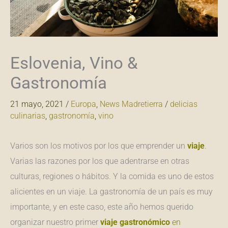
Eslovenia, Vino &
Gastronomía
21 mayo, 2021
/
Europa
,
News Madretierra
/
delicias
culinarias
,
gastronomía
,
vino
Varios son los motivos por los que emprender un
viaje
.
Varias las razones por los que adentrarse en otras
culturas, regiones o hábitos. Y la comida es uno de estos
alicientes en un viaje. La gastronomía de un país es muy
importante, y en este caso, este año hemos querido
organizar nuestro primer
viaje
gastronómico
en