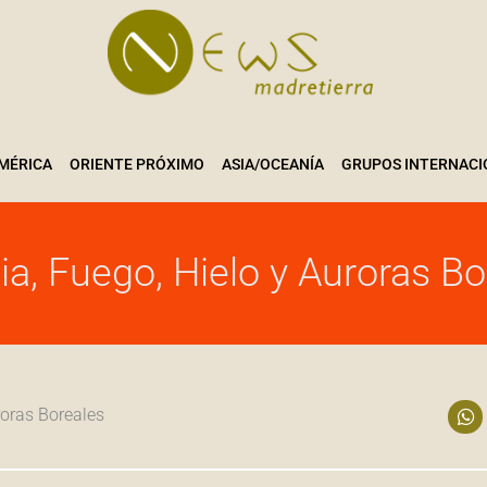
MÉRICA
ORIENTE PRÓXIMO
ASIA/OCEANÍA
GRUPOS INTERNACI
ia, Fuego, Hielo y Auroras B
roras Boreales