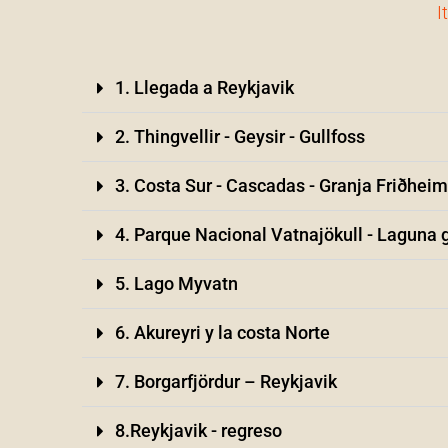
I
1. Llegada a Reykjavik
2. Thingvellir - Geysir - Gullfoss
3. Costa Sur - Cascadas - Granja Friðheim
4. Parque Nacional Vatnajökull - Laguna g
5. Lago Myvatn
6. Akureyri y la costa Norte
7. Borgarfjördur – Reykjavik
8.Reykjavik - regreso