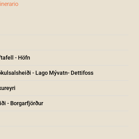
tinerario
tafell - Höfn
Jökulsalsheiði - Lago Mývatn- Dettifoss
kureyri
ði - Borgarfjörður