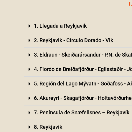
I
1. Llegada a Reykjavik
2. Reykjavik - Círculo Dorado - Vik
3. Eldraun - Skeiðarársandur - P.N. de Skaf
4. Fiordo de Breiðafjörður - Egilsstaðir - 
5. Región del Lago Mývatn - Goðafoss - A
6. Akureyri - Skagafjörður - Holtavörðurhei
7. Península de Snæfellsnes – Reykjavík
8. Reykjavik