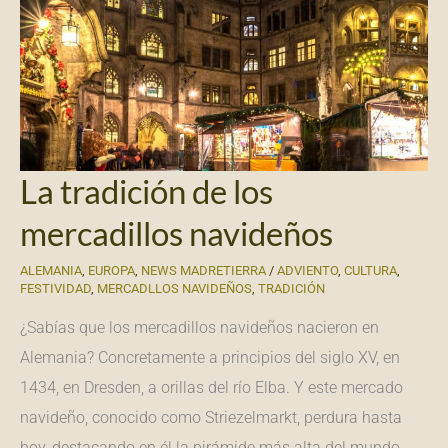
La tradición de los
mercadillos navideños
ALEMANIA
,
EUROPA
,
NEWS MADRETIERRA
/
ADVIENTO
,
CULTURA
,
FESTIVIDAD
,
MERCADLLOS NAVIDEÑOS
,
TRADICIÓN
¿Sabías que los mercadillos navideños nacieron en
Alemania? Concretamente a principios del siglo XV, en
1434, en Dresden, a orillas del río Elba. Y este mercado
navideño, conocido como Striezelmarkt, perdura hasta
hoy, destacando en él la pirámide más alta del mundo