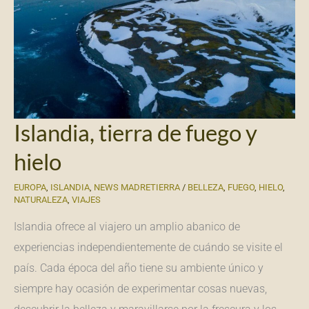
Islandia, tierra de fuego y
hielo
EUROPA
,
ISLANDIA
,
NEWS MADRETIERRA
/
BELLEZA
,
FUEGO
,
HIELO
,
NATURALEZA
,
VIAJES
Islandia ofrece al viajero un amplio abanico de
experiencias independientemente de cuándo se visite el
país. Cada época del año tiene su ambiente único y
siempre hay ocasión de experimentar cosas nuevas,