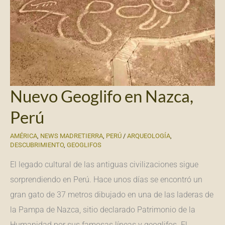
Nuevo Geoglifo en Nazca,
Perú
AMÉRICA
,
NEWS MADRETIERRA
,
PERÚ
/
ARQUEOLOGÍA
,
DESCUBRIMIENTO
,
GEOGLIFOS
El legado cultural de las antiguas civilizaciones sigue
sorprendiendo en Perú. Hace unos días se encontró un
gran gato de 37 metros dibujado en una de las laderas de
la Pampa de Nazca, sitio declarado Patrimonio de la
Humanidad por sus famosas líneas y geoglifos. El