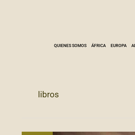
Ir
al
contenido
QUIENES SOMOS
ÁFRICA
EUROPA
A
libros