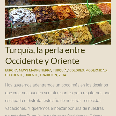
Turquía, la perla entre
Occidente y Oriente
EUROPA
,
NEWS MADRETIERRA
,
TURQUÍA
/
COLORES
,
MODERNIDAD
,
OCCIDENTE
,
ORIENTE
,
TRADICION
,
VIDA
Hoy queremos adentrarnos un poco más en los destinos
que creemos pueden ser interesantes para regalarnos una
escapada o disfrutar este año de nuestras merecidas
vacaciones. Y queremos empezar por una de nuestras