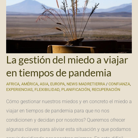
La gestión del miedo a viajar
en tiempos de pandemia
AFRICA
,
AMÉRICA
,
ASIA
,
EUROPA
,
NEWS MADRETIERRA
/
CONFIANZA
,
EXPERIENCIAS
,
FLEXIBILIDAD
,
PLANIFICACIÓN
,
RECUPERACIÓN
Cómo gestionar nuestros miedos y en concreto el miedo a
viajar en tiempos de pandemia para que no nos
condicionen y decidan por nosotros? Queremos ofrecer
algunas claves para aliviar esta situación y que podamos