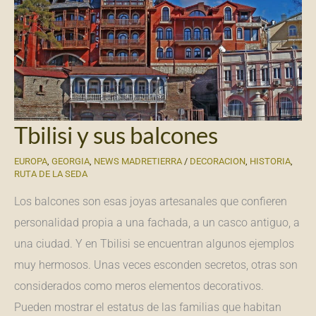
Tbilisi y sus balcones
EUROPA
,
GEORGIA
,
NEWS MADRETIERRA
/
DECORACION
,
HISTORIA
,
RUTA DE LA SEDA
Los balcones son esas joyas artesanales que confieren
personalidad propia a una fachada, a un casco antiguo, a
una ciudad. Y en Tbilisi se encuentran algunos ejemplos
muy hermosos. Unas veces esconden secretos, otras son
considerados como meros elementos decorativos.
Pueden mostrar el estatus de las familias que habitan