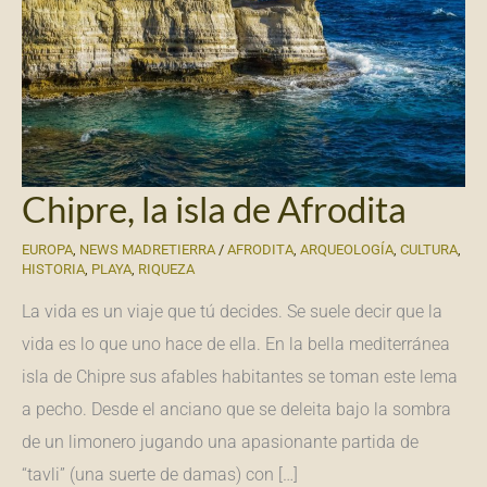
Chipre, la isla de Afrodita
EUROPA
,
NEWS MADRETIERRA
/
AFRODITA
,
ARQUEOLOGÍA
,
CULTURA
,
HISTORIA
,
PLAYA
,
RIQUEZA
La vida es un viaje que tú decides. Se suele decir que la
vida es lo que uno hace de ella. En la bella mediterránea
isla de Chipre sus afables habitantes se toman este lema
a pecho. Desde el anciano que se deleita bajo la sombra
de un limonero jugando una apasionante partida de
“tavli” (una suerte de damas) con […]