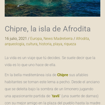
Chipre, la isla de Afrodita
16 julio, 2021
/
Europa
,
News Madretierra
/
Afrodita
,
arqueología
,
cultura
,
historia
,
playa
,
riqueza
La vida es un viaje que tú decides. Se suele decir que la
vida es lo que uno hace de ella.
En la bella mediterránea isla de
Chipre
sus afables
habitantes se toman este lema a pecho. Desde el anciano
que se deleita bajo la sombra de un limonero jugando
una apasionante partida de “
tavli
” (una suerte de damas)
con su mejor amigo en la plaza del pueblo hasta la madre